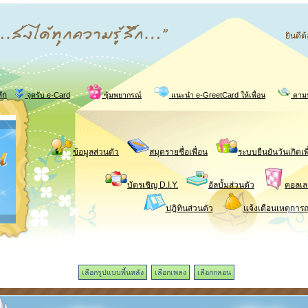
ยินดี
ัก
จุดรับ e-Card
ซุ้มพยากรณ์
แนะนำ e-GreetCard ให้เพื่อน
ตามห
ข้อมูลส่วนตัว
สมุดรายชื่อเพื่อน
ระบบยืนยันวันเกิดเพ
บัตรเชิญ D.I.Y.
อัลบั้มส่วนตัว
คอลเลค
ปฎิทินส่วนตัว
แจ้งเตือนเหตุการณ
เลือกรูปแบบพื้นหลัง
เลือกเพลง
เลือกกลอน